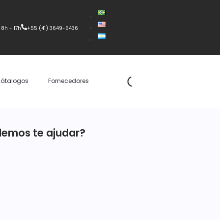
 8h - 17h
+55 (41) 3649-5436
átalogos
Fornecedores
emos te ajudar?