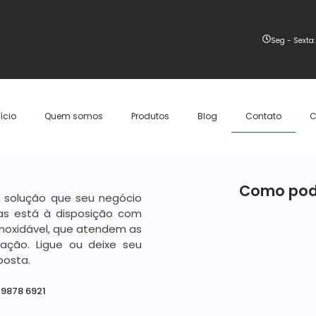
Seg - Sexta:
nício
Quem somos
Produtos
Blog
Contato
C
Como pod
a solução que seu negócio
tas está à disposição com
inoxidável, que atendem as
ação. Ligue ou deixe seu
posta.
 9878 6921