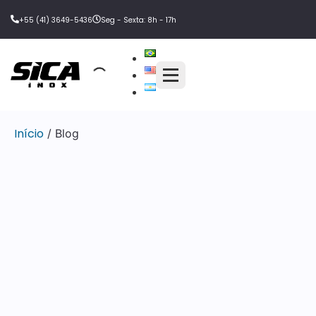
+55 (41) 3649-5436
Seg - Sexta: 8h - 17h
Início
/ Blog