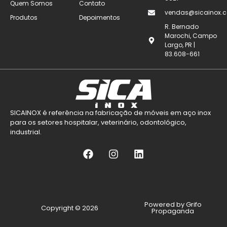
Quem Somos
Contato
vendas@sicainox.c
Produtos
Depoimentos
R. Bernado
Marochi, Campo
Largo, PR |
83.608-661
SICAINOX é referência na fabricação de móveis em aço inox
para os setores hospitalar, veterinário, odontológico,
industrial.
Powered by Grifo
Copyright © 2026
Propaganda