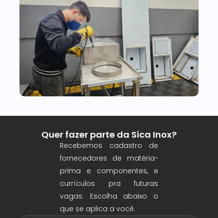
Recebe
propost
de
fornece
de
matéria-
prima e
compone
Cadastr
se abaix
Quer fazer parte da Sica Inox?
Recebemos cadastro de
fornecedores de matéria-
prima e componentes, e
currículos pra futuras
vagas. Escolha abaixo o
que se aplica a você.