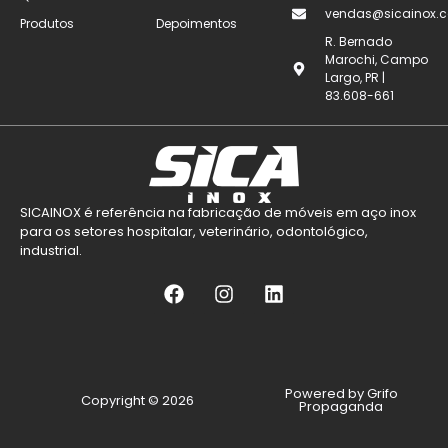
vendas@sicainox.c
Produtos
Depoimentos
R. Bernado
Marochi, Campo
Largo, PR |
83.608-661
SICAINOX é referência na fabricação de móveis em aço inox
para os setores hospitalar, veterinário, odontológico,
industrial.
Powered by Grifo
Copyright © 2026
Propaganda