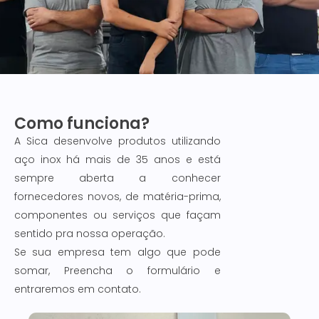
Q
fo
Como funciona?
A Sica desenvolve produtos utilizando
pa
aço inox há mais de 35 anos e está
sempre aberta a conhecer
fornecedores novos, de matéria-prima,
a
componentes ou serviços que façam
sentido pra nossa operação.
Si
Se sua empresa tem algo que pode
somar, Preencha o formulário e
In
entraremos em contato.