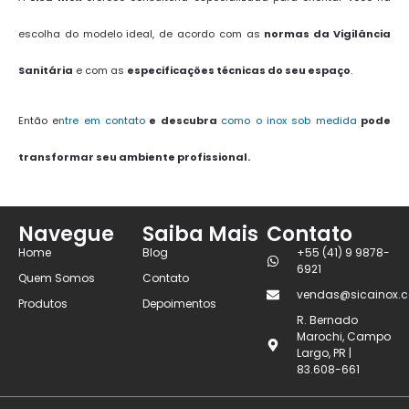
escolha do modelo ideal, de acordo com as
normas da Vigilância
Sanitária
e com as
especificações técnicas do seu espaço
.
Então e
ntre em contato
e descubra
como o inox sob medida
pode
transformar seu ambiente profissional.
Navegue
Saiba Mais
Contato
Home
Blog
+55 (41) 9 9878-
6921
Quem Somos
Contato
vendas@sicainox.c
Produtos
Depoimentos
R. Bernado
Marochi, Campo
Largo, PR |
83.608-661