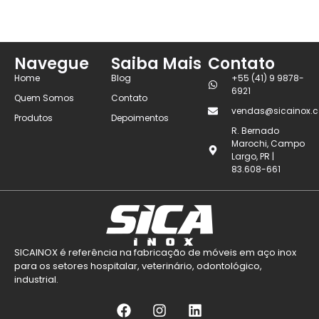
Navegue
Saiba Mais
Contato
Home
Blog
+55 (41) 9 9878-
6921
Quem Somos
Contato
vendas@sicainox.c
Produtos
Depoimentos
R. Bernado
Marochi, Campo
Largo, PR |
83.608-661
SICAINOX é referência na fabricação de móveis em aço inox
para os setores hospitalar, veterinário, odontológico,
industrial.