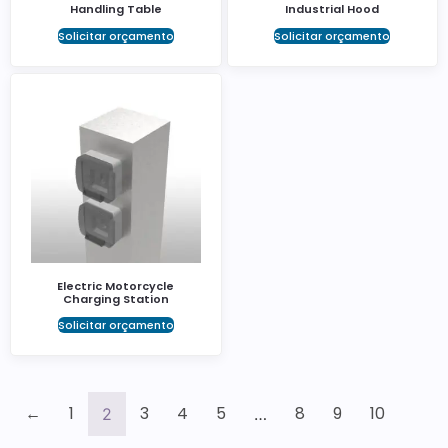
Handling Table
Industrial Hood
Solicitar orçamento
Solicitar orçamento
Electric Motorcycle
Charging Station
Solicitar orçamento
←
1
3
4
5
8
9
10
2
…