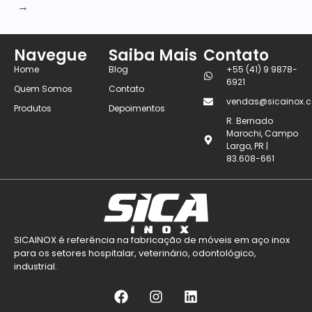
→
Navegue
Saiba Mais
Contato
Home
Blog
+55 (41) 9 9878-
6921
Quem Somos
Contato
vendas@sicainox.c
Produtos
Depoimentos
R. Bernado
Marochi, Campo
Largo, PR |
83.608-661
SICAINOX é referência na fabricação de móveis em aço inox
para os setores hospitalar, veterinário, odontológico,
industrial.