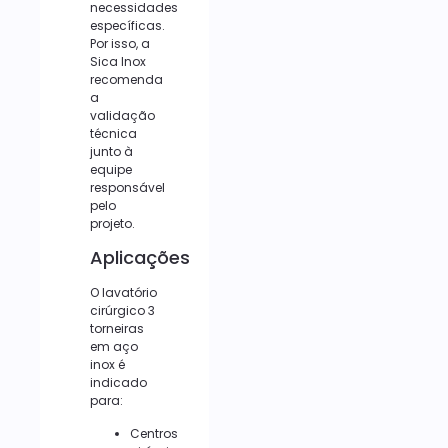
necessidades
específicas.
Por isso, a
Sica Inox
recomenda
a
validação
técnica
junto à
equipe
responsável
pelo
projeto.
Aplicações
O lavatório
cirúrgico 3
torneiras
em aço
inox é
indicado
para:
Centros