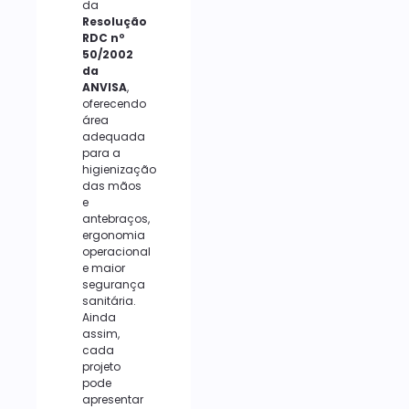
da
Resolução
RDC nº
50/2002
da
ANVISA
,
oferecendo
área
adequada
para a
higienização
das mãos
e
antebraços,
ergonomia
operacional
e maior
segurança
sanitária.
Ainda
assim,
cada
projeto
pode
apresentar