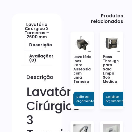
Produtos
relacionados
Lavatório
Cirúrgico 3
Torneiras –
2600 mm
Descrição
Avaliações
Lavatório
Pass
(0)
Inox
Through
Para
para
Assepsia
Sala
com
Limpa
Descrição
uma
Sob
Torneira
Medida
Lavatório
Solicitar
Solicitar
Cirúrgico
orçamento
orçamento
3