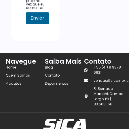
próxima
vez que eu
comentar.
Navegue
Saiba Mais
Contato
Home
Blog
+55 (41) 9 9878-
6921
Quem Somos
Contato
vendas@sicainox.c
Produtos
Depoimentos
R. Bernado
Marochi, Campo
Largo, PR |
83.608-661