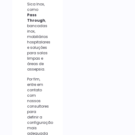
Sica Inox,
como
Pass
Through
,
bancadas
inox,
mobiliários
hospitalares
e soluções
para salas
limpas e
áreas de
assepsia.
Por fim,
entre em
contato
com
nossos
consultores
para
definir a
configuração
mais
adequada