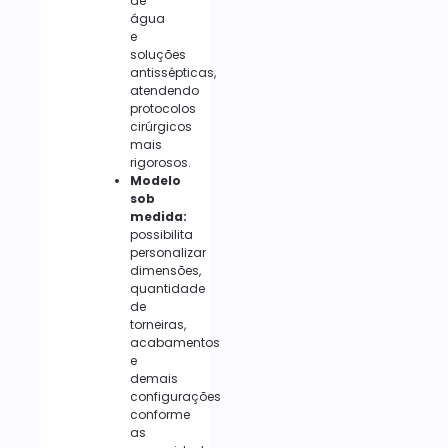
de
água
e
soluções
antissépticas,
atendendo
protocolos
cirúrgicos
mais
rigorosos.
Modelo
sob
medida:
possibilita
personalizar
dimensões,
quantidade
de
torneiras,
acabamentos
e
demais
configurações
conforme
as