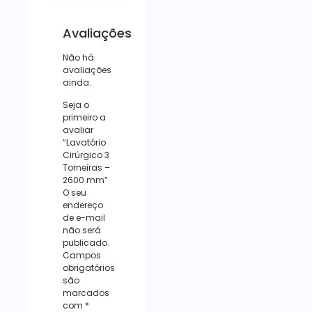
Avaliações
Não há
avaliações
ainda.
Seja o
primeiro a
avaliar
“Lavatório
Cirúrgico 3
Torneiras –
2600 mm”
O seu
endereço
de e-mail
não será
publicado.
Campos
obrigatórios
são
marcados
com
*