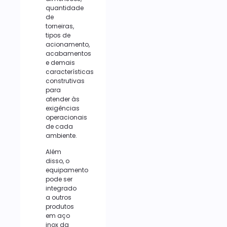
quantidade
de
torneiras,
tipos de
acionamento,
acabamentos
e demais
características
construtivas
para
atender às
exigências
operacionais
de cada
ambiente.
Além
disso, o
equipamento
pode ser
integrado
a outros
produtos
em aço
inox da