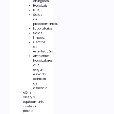
cirúrgicos;
Hospitais;
UTIs;
Salas
de
procedimentos;
Laboratórios;
Salas
limpas;
Centros
de
esterilização;
Ambientes
hospitalares
que
exigem
elevado
controle
de
assepsia.
Além
disso, o
equipamento
contribui
para a