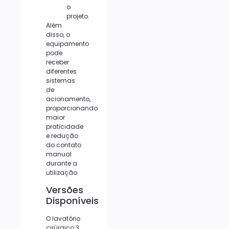
o
projeto.
Além
disso, o
equipamento
pode
receber
diferentes
sistemas
de
acionamento,
proporcionando
maior
praticidade
e redução
do contato
manual
durante a
utilização.
Versões
Disponíveis
O lavatório
cirúrgico 3