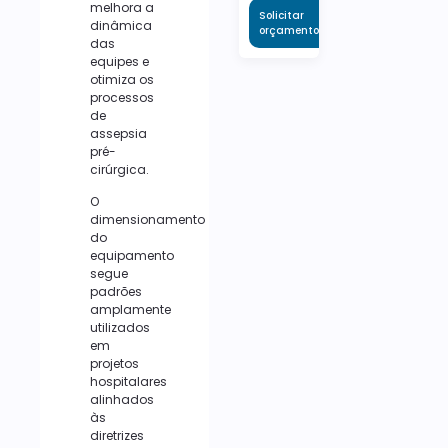
melhora a
Solicitar
dinâmica
orçamento
das
equipes e
otimiza os
processos
de
assepsia
pré-
cirúrgica.
O
dimensionamento
do
equipamento
segue
padrões
amplamente
utilizados
em
projetos
hospitalares
alinhados
às
diretrizes