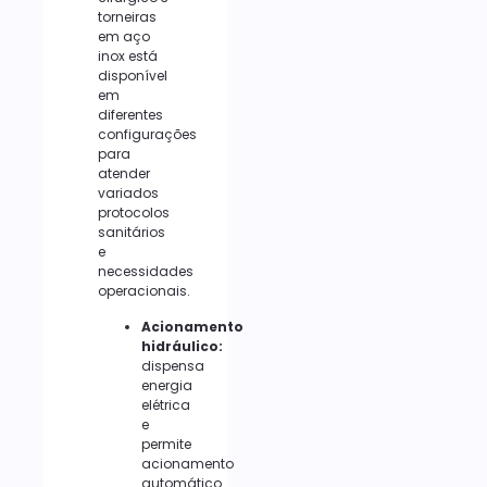
torneiras
em aço
inox está
disponível
em
diferentes
configurações
para
atender
variados
protocolos
sanitários
e
necessidades
operacionais.
Acionamento
hidráulico:
dispensa
energia
elétrica
e
permite
acionamento
automático