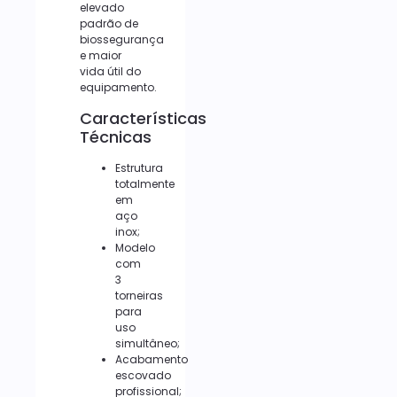
elevado
padrão de
biossegurança
e maior
vida útil do
equipamento.
Características
Técnicas
Estrutura
totalmente
em
aço
inox;
Modelo
com
3
torneiras
para
uso
simultâneo;
Acabamento
escovado
profissional;