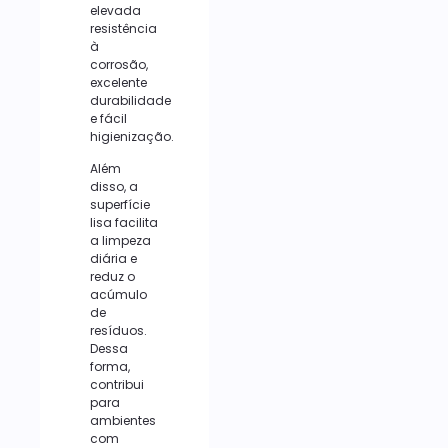
elevada
resistência
à
corrosão,
excelente
durabilidade
e fácil
higienização.
Além
disso, a
superfície
lisa facilita
a limpeza
diária e
reduz o
acúmulo
de
resíduos.
Dessa
forma,
contribui
para
ambientes
com