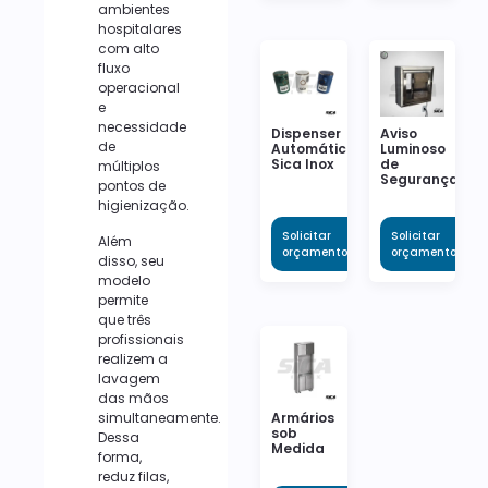
ambientes
hospitalares
com alto
fluxo
operacional
e
necessidade
Dispenser
Aviso
de
Automático
Luminoso
Sica Inox
de
múltiplos
Segurança
pontos de
higienização.
Solicitar
Solicitar
Além
orçamento
orçamento
disso, seu
modelo
permite
que três
profissionais
realizem a
lavagem
das mãos
simultaneamente.
Armários
sob
Dessa
Medida
forma,
reduz filas,