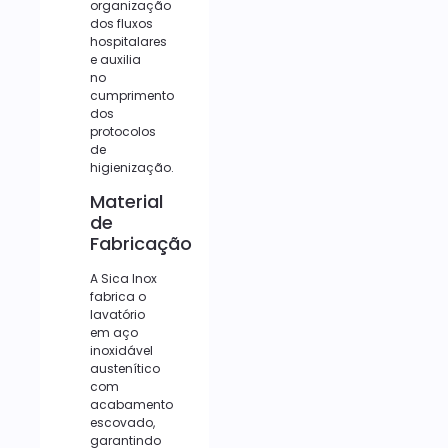
organização
dos fluxos
hospitalares
e auxilia
no
cumprimento
dos
protocolos
de
higienização.
Material
de
Fabricação
A Sica Inox
fabrica o
lavatório
em aço
inoxidável
austenítico
com
acabamento
escovado,
garantindo