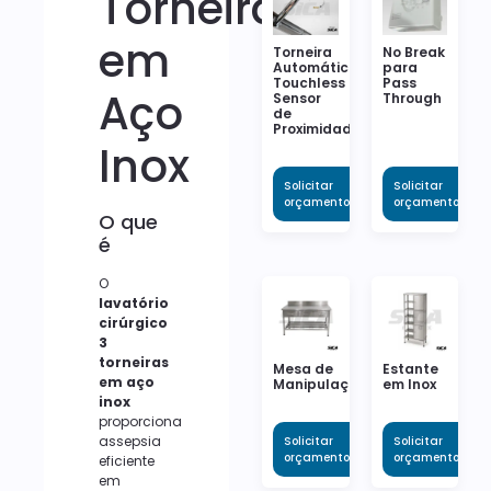
Torneiras
em
Torneira
No Break
Automática
para
Touchless
Pass
Aço
Sensor
Through
de
Proximidade
Inox
Solicitar
Solicitar
orçamento
orçamento
O que
é
O
lavatório
cirúrgico
3
torneiras
Mesa de
Estante
em aço
Manipulação
em Inox
inox
proporciona
assepsia
Solicitar
Solicitar
orçamento
orçamento
eficiente
em