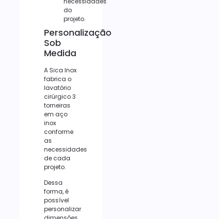
necessidades
do
projeto.
Personalização
Sob
Medida
A Sica Inox
fabrica o
lavatório
cirúrgico 3
torneiras
em aço
inox
conforme
as
necessidades
de cada
projeto.
Dessa
forma, é
possível
personalizar
dimensões,