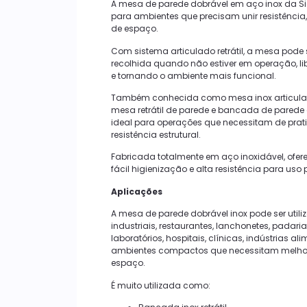
A mesa de parede dobrável em aço inox da Sic
para ambientes que precisam unir resistência
de espaço.
Com sistema articulado retrátil, a mesa pode 
recolhida quando não estiver em operação, l
e tornando o ambiente mais funcional.
Também conhecida como mesa inox articulad
mesa retrátil de parede e bancada de parede
ideal para operações que necessitam de pra
resistência estrutural.
Fabricada totalmente em aço inoxidável, ofere
fácil higienização e alta resistência para uso 
Aplicações
A mesa de parede dobrável inox pode ser util
industriais, restaurantes, lanchonetes, padaria
laboratórios, hospitais, clínicas, indústrias al
ambientes compactos que necessitam melho
espaço.
É muito utilizada como: