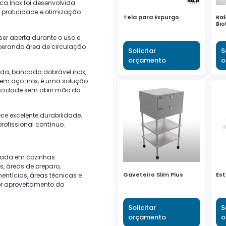
a Inox foi desenvolvida
, praticidade e otimização
Tela para Expurgo
Ral
Bio
ser aberta durante o uso e
iberando área de circulação
Solicitar
S
orçamento
o
a, bancada dobrável inox,
 em aço inox, é uma solução
ticidade sem abrir mão da
ce excelente durabilidade,
profissional contínuo.
izada em cozinhas
s, áreas de preparo,
Gaveteiro Slim Plus
Est
imentícias, áreas técnicas e
r aproveitamento do
Solicitar
S
orçamento
o