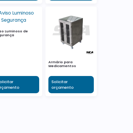
so Luminoso de
gurança
Armário para
Medicamentos
olicitar
Solicitar
rçamento
orçamento