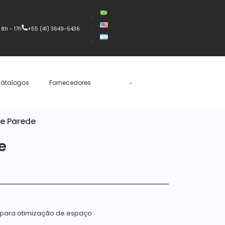
 8h - 17h
+55 (41) 3649-5436
átalogos
Fornecedores
e Parede
e
 para otimização de espaço