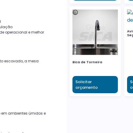
l
ulação
Avi
ade operacional e melhor
Se
to escovado, a mesa
Bica de Torneira
Solicitar
S
orçamento
o
mo em ambientes úmidos e