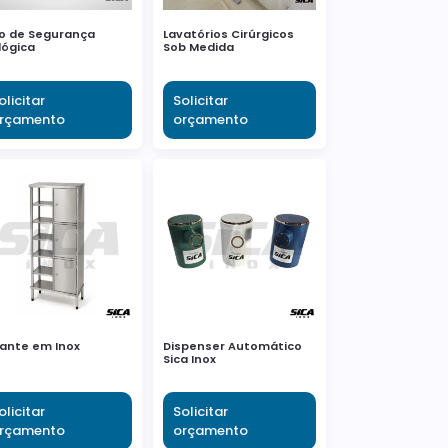
o de Segurança
Lavatórios Cirúrgicos
lógica
Sob Medida
olicitar
Solicitar
rçamento
orçamento
ante em Inox
Dispenser Automático
Sica Inox
olicitar
Solicitar
rçamento
orçamento