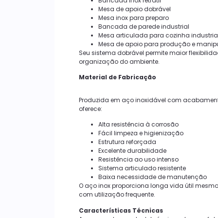
Bancada inox retrátil
Mesa de apoio dobrável
Mesa inox para preparo
Bancada de parede industrial
Mesa articulada para cozinha industria
Mesa de apoio para produção e manip
Seu sistema dobrável permite maior flexibilid
organização do ambiente.
Material de Fabricação
Produzida em aço inoxidável com acabamen
oferece:
Alta resistência à corrosão
Fácil limpeza e higienização
Estrutura reforçada
Excelente durabilidade
Resistência ao uso intenso
Sistema articulado resistente
Baixa necessidade de manutenção
O aço inox proporciona longa vida útil mes
com utilização frequente.
Características Técnicas