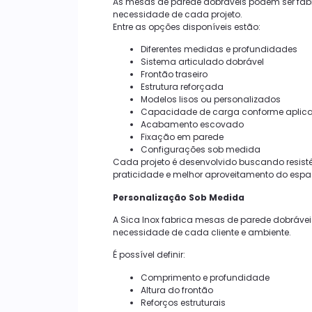
As mesas de parede dobráveis podem ser fa
necessidade de cada projeto.
Entre as opções disponíveis estão:
Diferentes medidas e profundidades
Sistema articulado dobrável
Frontão traseiro
Estrutura reforçada
Modelos lisos ou personalizados
Capacidade de carga conforme aplic
Acabamento escovado
Fixação em parede
Configurações sob medida
Cada projeto é desenvolvido buscando resist
praticidade e melhor aproveitamento do espa
Personalização Sob Medida
A Sica Inox fabrica mesas de parede dobráv
necessidade de cada cliente e ambiente.
É possível definir:
Comprimento e profundidade
Altura do frontão
Reforços estruturais