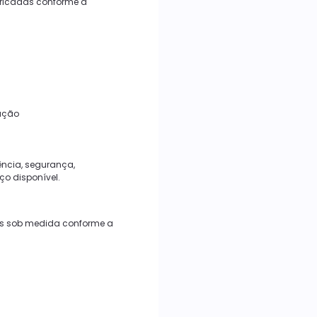
bricadas conforme a
ação
ência, segurança,
ço disponível.
eis sob medida conforme a