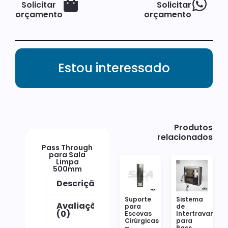
Solicitar
Solicitar
orçamento
orçamento
Estou interessado
Produtos
relacionados
Pass Through
para Sala
Limpa
500mm
Descrição
Suporte
Sistema
Avaliações
para
de
(0)
Escovas
Intertravament
Cirúrgicas
para
–
Pass