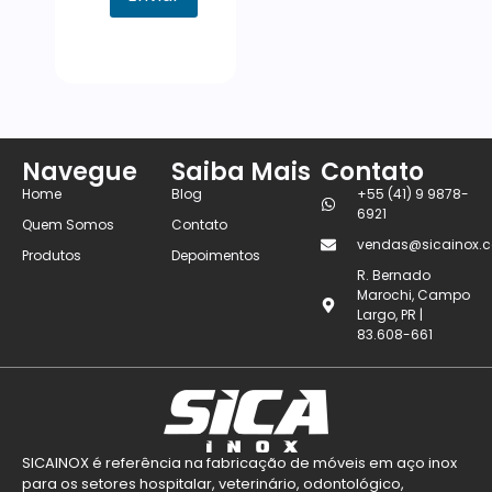
Navegue
Saiba Mais
Contato
Home
Blog
+55 (41) 9 9878-
6921
Quem Somos
Contato
vendas@sicainox.c
Produtos
Depoimentos
R. Bernado
Marochi, Campo
Largo, PR |
83.608-661
SICAINOX é referência na fabricação de móveis em aço inox
para os setores hospitalar, veterinário, odontológico,