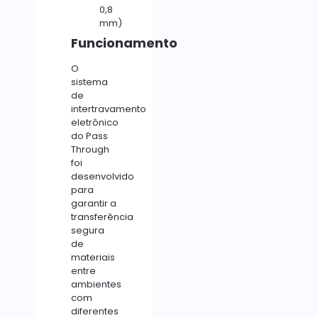
0,8
mm)
Funcionamento
O
sistema
de
intertravamento
eletrônico
do Pass
Through
foi
desenvolvido
para
garantir a
transferência
segura
de
materiais
entre
ambientes
com
diferentes