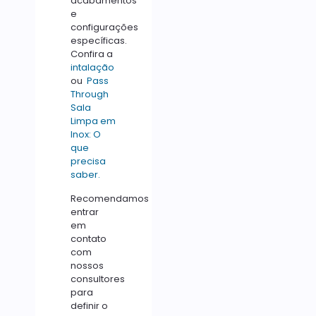
acabamentos
e
configurações
específicas.
Confira a
intalação
ou
Pass
Through
Sala
Limpa em
Inox: O
que
precisa
saber.
Recomendamos
entrar
em
contato
com
nossos
consultores
para
definir o