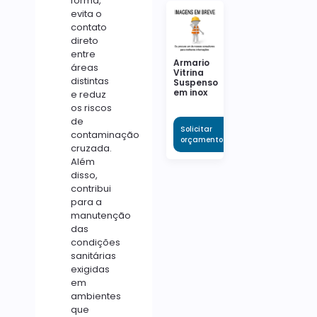
forma,
evita o
contato
direto
entre
Armario
áreas
Vitrina
distintas
Suspenso
em inox
e reduz
os riscos
de
Solicitar
contaminação
orçamento
cruzada.
Além
disso,
contribui
para a
manutenção
das
condições
sanitárias
exigidas
em
ambientes
que