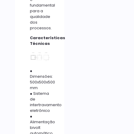
fundamental
para a
qualidade
dos
processos.
Características
Técnicas
●
Dimensões:
500x500x500
mm
● Sistema
de
intertravamento
eletrônico
●
Alimentação
bivolt
automático