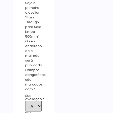
Seja o
primeiro
a avaliar
“Pass
Through
para Sala
Limpa
500mm”
O seu
endereço
de e-
mail não
será
publicado.
Campos
obrigatórios
são
marcados
com
*
Sua
avaliação
*