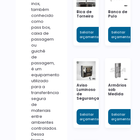
inox,
também
Bica de
Banco de
conhecido
Torneira
Pulo
como
pass box,
Solicitar
Solicitar
caixa de
orçamento
orçamento
passagem
ou
guichê
de
passagem,
é um
equipamento
utilizado
Aviso
Armários
para a
Luminoso
sob
transferência
de
Medida
segura
Segurança
de
materiais
Solicitar
Solicitar
entre
orçamento
orçamento
ambientes
controlados.
Dessa