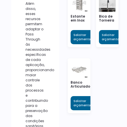
Além
disso,
esses
Estante
Bica de
recursos
em Inox
Torneira
permitem
adaptar o
Pass
Solicitar
Solicitar
Through
orçamento
orçamento
às
necessidades
específicas
de cada
aplicação,
proporcionando
maior
controle
Banco
dos
Articulado
processos
e
contribuindo
Solicitar
para a
orçamento
preservação
das
condições
sanitárias