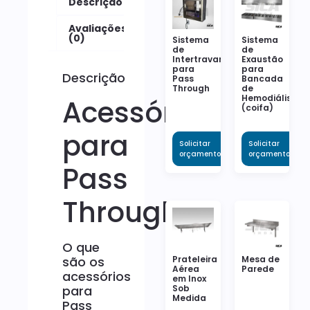
Descrição
Avaliações
(0)
Sistema
Sistema
de
de
Intertravamento
Exaustão
para
para
Descrição
Pass
Bancada
Through
de
Hemodiálise
Acessórios
(coifa)
para
Solicitar
Solicitar
orçamento
orçamento
Pass
Through
O que
Prateleira
Mesa de
são os
Aérea
Parede
acessórios
em Inox
Sob
para
Medida
Pass