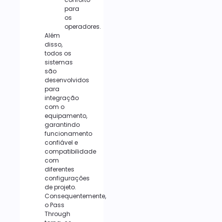
para
os
operadores.
Além
disso,
todos os
sistemas
são
desenvolvidos
para
integração
com o
equipamento,
garantindo
funcionamento
confiável e
compatibilidade
com
diferentes
configurações
de projeto.
Consequentemente,
o Pass
Through