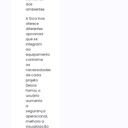
dos
ambientes.
A Sica Inox
oferece
diferentes
opcionais
que se
integram
ao
equipamento
conforme
as
necessidades
de cada
projeto.
Dessa
forma, o
usuário
aumenta
a
segurança
operacional,
melhora a
visualização