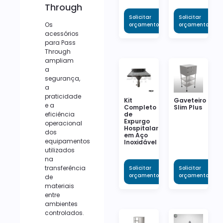
Through
Solicitar
Solicitar
Os
orçamento
orçamento
acessórios
para Pass
Through
ampliam
a
segurança,
a
praticidade
Kit
Gaveteiro
e a
Completo
Slim Plus
eficiência
de
Expurgo
operacional
Hospitalar
dos
em Aço
equipamentos
Inoxidável
utilizados
na
transferência
Solicitar
Solicitar
orçamento
orçamento
de
materiais
entre
ambientes
controlados.