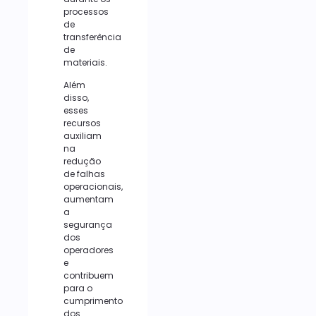
processos
de
transferência
de
materiais.
Além
disso,
esses
recursos
auxiliam
na
redução
de falhas
operacionais,
aumentam
a
segurança
dos
operadores
e
contribuem
para o
cumprimento
dos