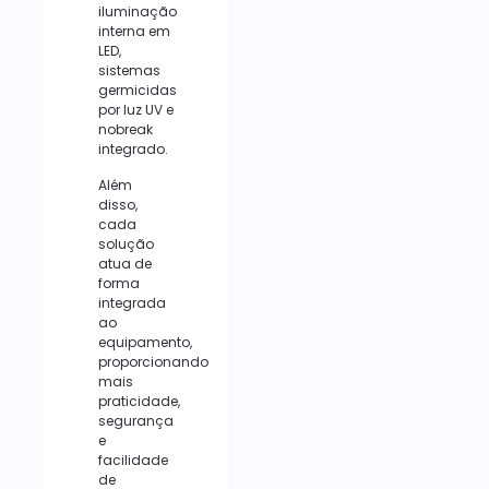
iluminação
interna em
LED,
sistemas
germicidas
por luz UV e
nobreak
integrado.
Além
disso,
cada
solução
atua de
forma
integrada
ao
equipamento,
proporcionando
mais
praticidade,
segurança
e
facilidade
de