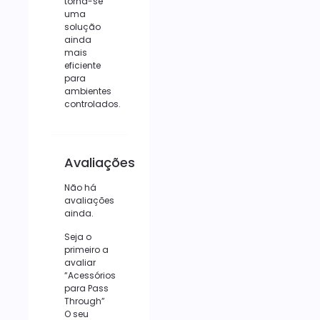
torna-se
uma
solução
ainda
mais
eficiente
para
ambientes
controlados.
Avaliações
Não há
avaliações
ainda.
Seja o
primeiro a
avaliar
“Acessórios
para Pass
Through”
O seu