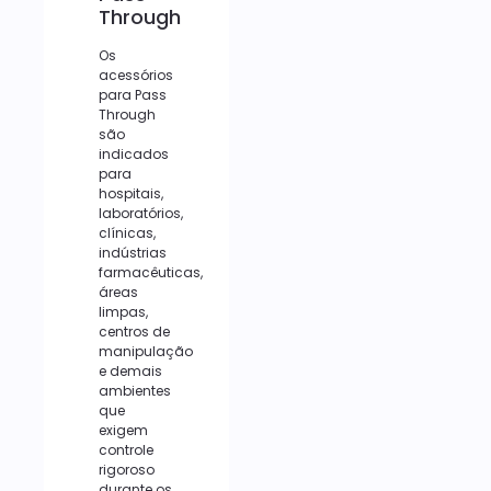
Through
Os
acessórios
para Pass
Through
são
indicados
para
hospitais,
laboratórios,
clínicas,
indústrias
farmacêuticas,
áreas
limpas,
centros de
manipulação
e demais
ambientes
que
exigem
controle
rigoroso
durante os