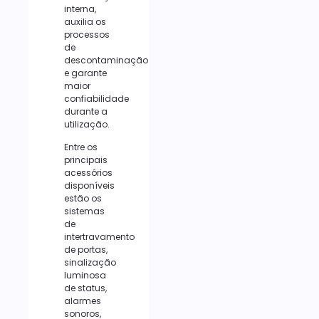
interna,
auxilia os
processos
de
descontaminação
e garante
maior
confiabilidade
durante a
utilização.
Entre os
principais
acessórios
disponíveis
estão os
sistemas
de
intertravamento
de portas,
sinalização
luminosa
de status,
alarmes
sonoros,