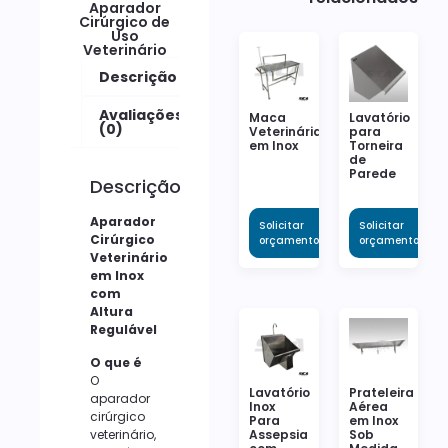
Aparador
Cirúrgico de
Uso
Veterinário
Descrição
Avaliações
Maca
Lavatório
(0)
Veterinária
para
em Inox
Torneira
de
Parede
Descrição
Aparador
Solicitar
Solicitar
Cirúrgico
orçamento
orçamento
Veterinário
em Inox
com
Altura
Regulável
O que é
O
Lavatório
Prateleira
aparador
Inox
Aérea
cirúrgico
Para
em Inox
veterinário,
Assepsia
Sob