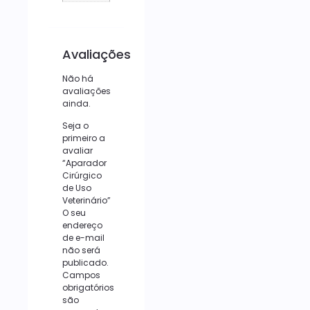
Avaliações
Não há
avaliações
ainda.
Seja o
primeiro a
avaliar
“Aparador
Cirúrgico
de Uso
Veterinário”
O seu
endereço
de e-mail
não será
publicado.
Campos
obrigatórios
são