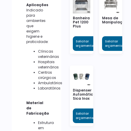
Aplicações
Indicado
para
Banheira
Mesa de
ambientes
Pet 1200
Manipulação
que
Plus
exigem
higiene e
Solicitar
Solicitar
praticidade:
orçamento
orçamento
Clínicas
veterinárias
Hospitais
veterinários
Centros
cirúrgicos
Ambulatórios
Laboratórios
Dispenser
Automático
Sica Inox
Material
de
Fabricação
Solicitar
orçamento
Estrutura
em