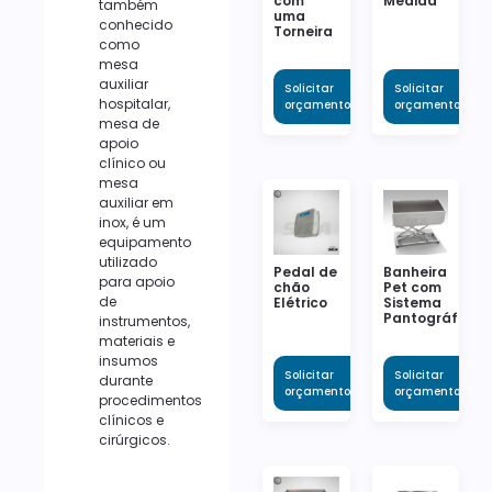
com
Medida
também
uma
conhecido
Torneira
como
mesa
auxiliar
Solicitar
Solicitar
hospitalar,
orçamento
orçamento
mesa de
apoio
clínico ou
mesa
auxiliar em
inox, é um
equipamento
utilizado
Pedal de
Banheira
para apoio
chão
Pet com
de
Elétrico
Sistema
Pantográfico
instrumentos,
materiais e
insumos
Solicitar
Solicitar
durante
orçamento
orçamento
procedimentos
clínicos e
cirúrgicos.