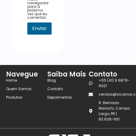
navegador
para a
próxima
vez que eu
comentar.
Navegue
Saiba Mais
Contato
Home
Blog
+55 (41) 9 9878-
6921
Quem Somos
Contato
vendas@sicainox.c
Produtos
Depoimentos
R. Bernado
Marochi, Campo
Largo, PR |
83.608-661