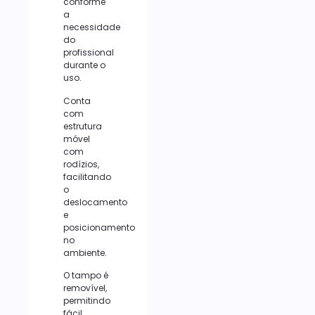
conforme
a
necessidade
do
profissional
durante o
uso.
Conta
com
estrutura
móvel
com
rodízios,
facilitando
o
deslocamento
e
posicionamento
no
ambiente.
O tampo é
removível,
permitindo
fácil