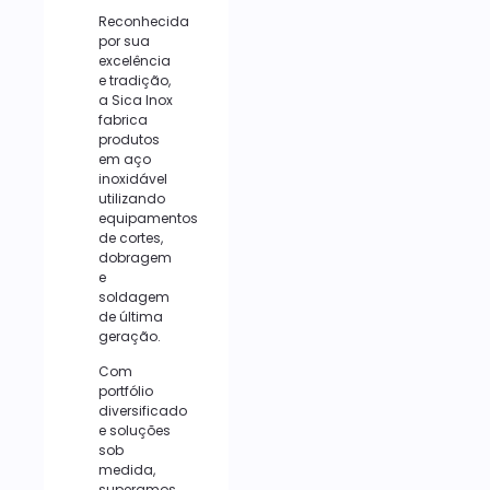
Reconhecida
por sua
excelência
e tradição,
a Sica Inox
fabrica
produtos
em aço
inoxidável
utilizando
equipamentos
de cortes,
dobragem
e
soldagem
de última
geração.
Com
portfólio
diversificado
e soluções
sob
medida,
superamos