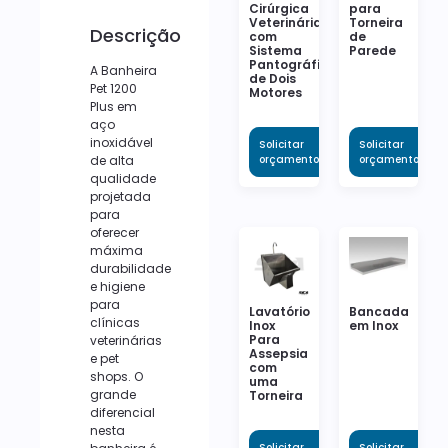
Cirúrgica
para
Veterinária
Torneira
Descrição
com
de
Sistema
Parede
Pantográfico
A Banheira
de Dois
Pet 1200
Motores
Plus em
aço
inoxidável
Solicitar
Solicitar
orçamento
orçamento
de alta
qualidade
projetada
para
oferecer
máxima
durabilidade
e higiene
para
Lavatório
Bancada
clínicas
Inox
em Inox
Para
veterinárias
Assepsia
e pet
com
shops. O
uma
grande
Torneira
diferencial
nesta
Solicitar
Solicitar