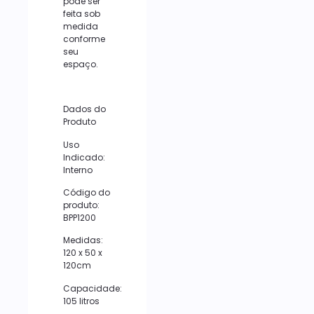
pode ser
feita sob
medida
conforme
seu
espaço.
Dados do
Produto
Uso
Indicado:
Interno
Código do
produto:
BPP1200
Medidas:
120 x 50 x
120cm
Capacidade:
105 litros