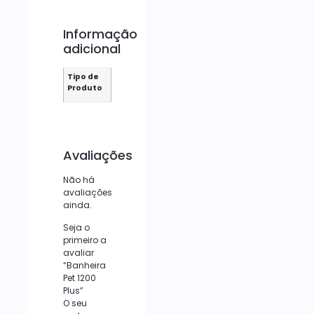
Informação
adicional
Tipo de
Produto
Avaliações
Não há
avaliações
ainda.
Seja o
primeiro a
avaliar
“Banheira
Pet 1200
Plus”
O seu