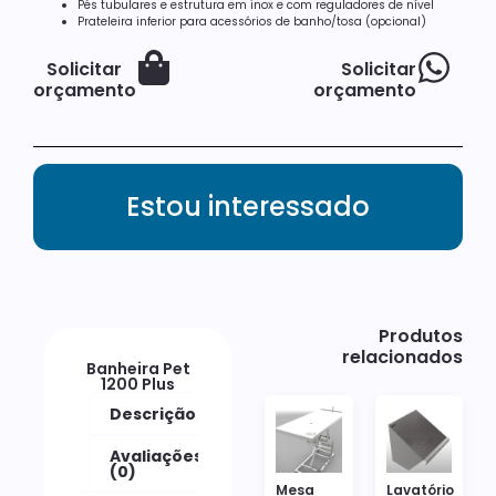
Pés tubulares e estrutura em inox e com reguladores de nível
Prateleira inferior para acessórios de banho/tosa (opcional)
Solicitar
Solicitar
orçamento
orçamento
Estou interessado
Produtos
relacionados
Banheira Pet
1200 Plus
Descrição
Avaliações
(0)
Mesa
Lavatório