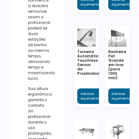
banheira é
orçamento
orçamento
a divisória
removível,
assim o
profissional
poderá ter
duas
estações
de banho
ao mesmo
Torneira
Banheira
tempo,
Automática
Pet
Touchless
Grande
otimizando
Sensor
em Inox
tempo e
de
(para
maximizando
Proximidade
1200
mm)
lucro.
Sua altura
ergonômica
Solicitar
Solicitar
orçamento
orçamento
garante o
conforto
do
profissional
durante o
uso
prolongado,
enquanto