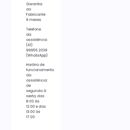
Garantia
do
Fabricante:
6 meses
Telefone
da
assistência:
(41)
99955.2039
(WhatsApp)
Horário de
funcionamento
da
assistência:
de
segunda à
sexta, das
8:00 às
12:00 e das
13:00 às
17:00