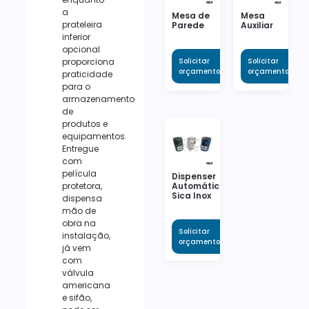
a
Mesa de
Mesa
prateleira
Parede
Auxiliar
inferior
opcional
proporciona
Solicitar
Solicitar
orçamento
orçamento
praticidade
para o
armazenamento
de
produtos e
equipamentos.
Entregue
com
película
Dispenser
protetora,
Automático
Sica Inox
dispensa
mão de
obra na
Solicitar
instalação,
orçamento
já vem
com
válvula
americana
e sifão,