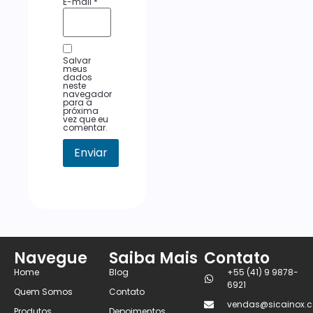
E-mail
*
Salvar
meus
dados
neste
navegador
para a
próxima
vez que eu
comentar.
Navegue
Saiba Mais
Contato
Home
Blog
+55 (41) 9 9878-
6921
Quem Somos
Contato
vendas@sicainox.c
Produtos
Depoimentos