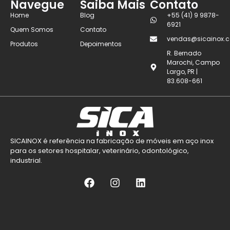
Navegue
Saiba Mais
Contato
Home
Blog
+55 (41) 9 9878-
6921
Quem Somos
Contato
vendas@sicainox.c
Produtos
Depoimentos
R. Bernado
Marochi, Campo
Largo, PR |
83.608-661
SICAINOX é referência na fabricação de móveis em aço inox
para os setores hospitalar, veterinário, odontológico,
industrial.