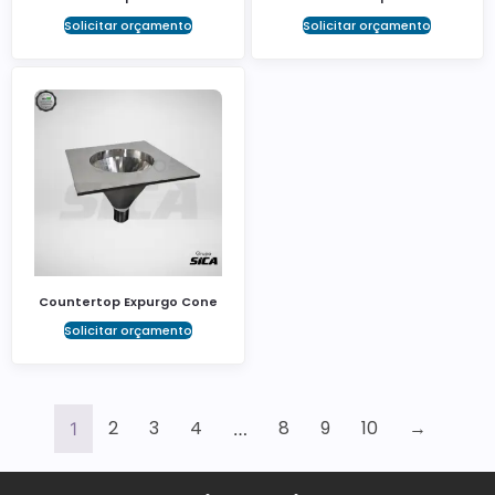
Solicitar orçamento
Solicitar orçamento
Countertop Expurgo Cone
Solicitar orçamento
2
3
4
8
9
10
→
1
…