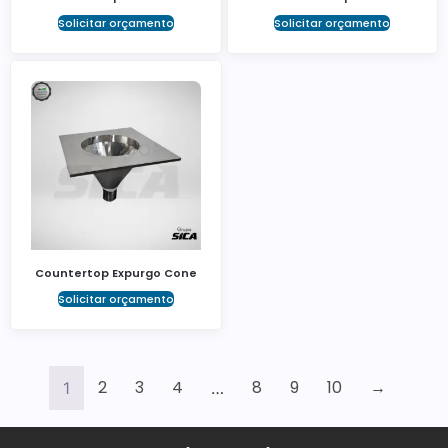
Solicitar orçamento
Solicitar orçamento
Countertop Expurgo Cone
Solicitar orçamento
2
3
4
8
9
10
→
1
…