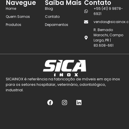
Navegue
Saiba Mais
Contato
Home
Blog
+55 (41) 9 9878-
6921
Quem Somos
Contato
vendas@sicainox.c
Produtos
Depoimentos
R. Bernado
Marochi, Campo
Largo, PR |
83.608-661
SICAINOX é referência na fabricação de móveis em aço inox
para os setores hospitalar, veterinário, odontológico,
industrial.