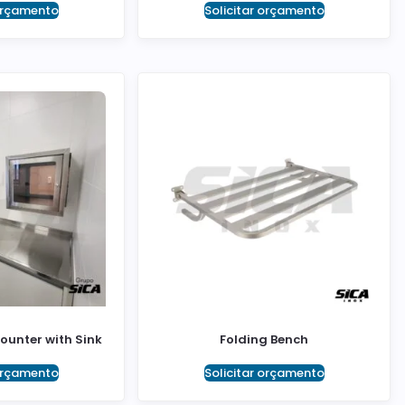
 orçamento
Solicitar orçamento
Counter with Sink
Folding Bench
 orçamento
Solicitar orçamento