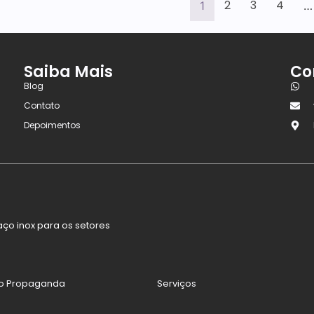
2
3
4
1
…
Saiba Mais
Co
Blog
Contato
Depoimentos
ço inox para os setores
fo Propaganda
Serviços