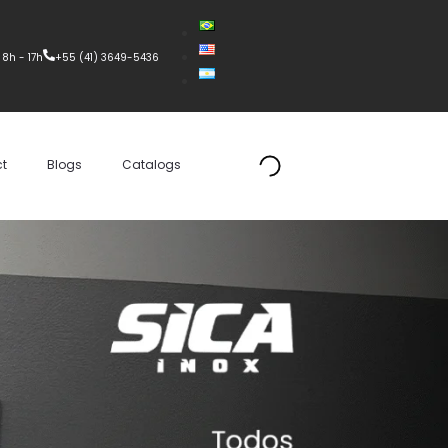
 8h - 17h
+55 (41) 3649-5436
t
Blogs
Catalogs