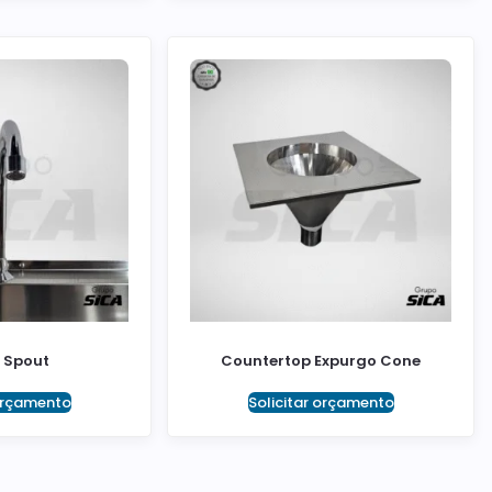
 Spout
Countertop Expurgo Cone
 orçamento
Solicitar orçamento