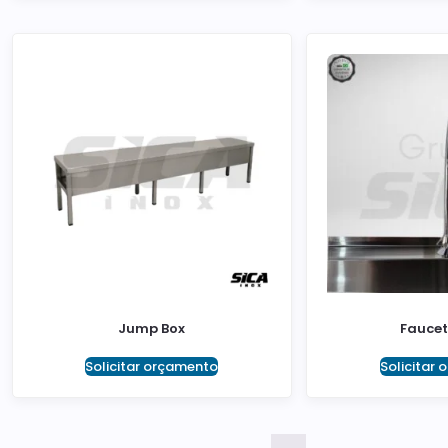
Jump Box
Faucet
Solicitar orçamento
Solicitar